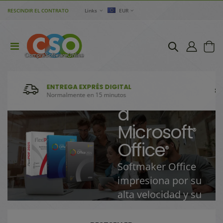
RESCINDIR EL CONTRATO
Links
EUR
Softmaker
La
GARANTÍA D
NTREGA EXPRÉS DIGITAL
alternativa
o
Dentro de los 3
rmalmente en 15 minutos
a
Microsoft
®
Office
®
Softmaker Office
impresiona por su
alta velocidad y su
buena
compatibilidad