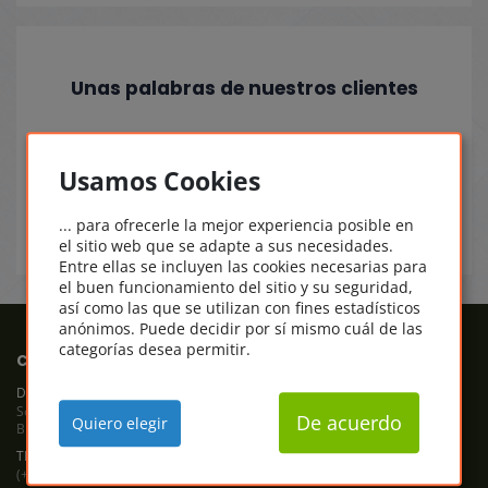
Unas palabras de nuestros clientes
Schnelle Abwicklung, Installation und
Usamos Cookies
n
Aktivierung wie immer problemlos
01.01.2022
... para ofrecerle la mejor experiencia posible en
el sitio web que se adapte a sus necesidades.
Entre ellas se incluyen las cookies necesarias para
el buen funcionamiento del sitio y su seguridad,
así como las que se utilizan con fines estadísticos
anónimos. Puede decidir por sí mismo cuál de las
categorías desea permitir.
COMPRASOFTWAREONLINE
DIRECCIÓN
Software Service 1A
De acuerdo
Quiero elegir
Bismarckstr. 7, 54292 Trier, Alemania
TELÉFONO
(+49) 651 / 360 891 190