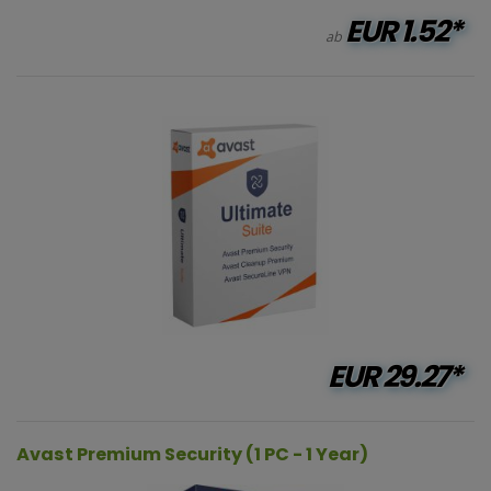
EUR
1.52*
ab
EUR
29.27*
Avast Premium Security (1 PC - 1 Year)