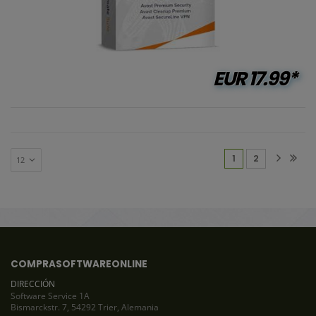
EUR
17.99*
(current)
1
2
COMPRASOFTWAREONLINE
DIRECCIÓN
Software Service 1A
Bismarckstr. 7, 54292 Trier, Alemania