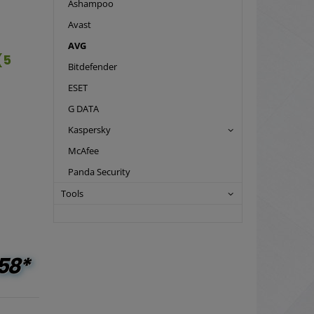
Ashampoo
Avast
AVG
(5
Bitdefender
ESET
G DATA
Kaspersky
McAfee
Panda Security
Tools
58*