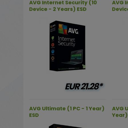
AVG Internet Security (10
AVG I
Device - 2 Years) ESD
Devic
EUR
21.28*
AVG Ultimate (1 PC - 1 Year)
AVG U
ESD
Year)