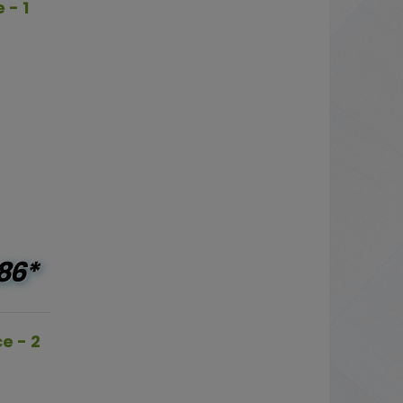
 - 1
86*
e - 2