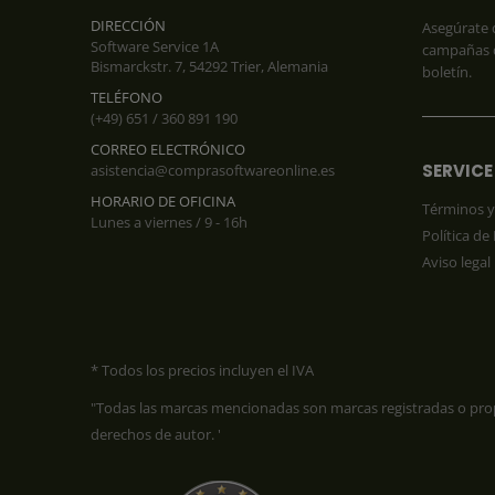
DIRECCIÓN
Asegúrate 
Software Service 1A
campañas d
Bismarckstr. 7, 54292 Trier, Alemania
boletín.
TELÉFONO
(+49) 651 / 360 891 190
CORREO ELECTRÓNICO
SERVICE
asistencia@comprasoftwareonline.es
HORARIO DE OFICINA
Términos y
Lunes a viernes / 9 - 16h
Política de
Aviso legal
* Todos los precios incluyen el IVA
"Todas las marcas mencionadas son marcas registradas o propie
derechos de autor. '