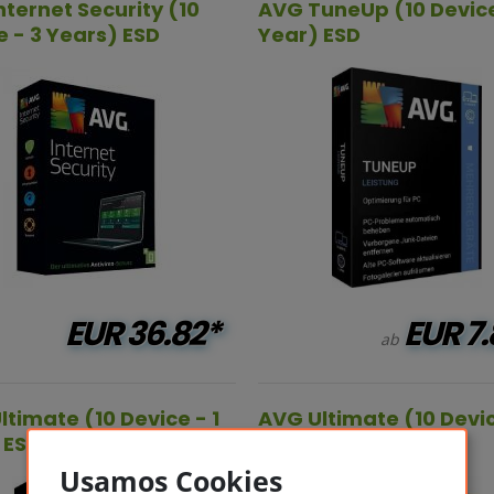
nternet Security (10
AVG TuneUp (10 Device
e - 3 Years) ESD
Year) ESD
EUR
36.82*
EUR
7.
ab
ltimate (10 Device - 1
AVG Ultimate (10 Devic
 ESD
Years) ESD
Usamos Cookies