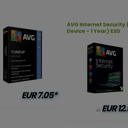
AVG Internet Security 
Device - 1 Year) ESD
EUR
7.05*
EUR
12.
ab