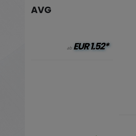
AVG
EUR
1.52*
ab