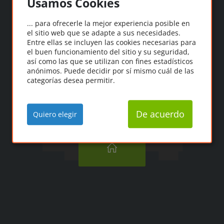
Usamos Cookies
Oooops!
... para ofrecerle la mejor experiencia posible en
el sitio web que se adapte a sus necesidades.
"¡Ooopps! No se ha
Entre ellas se incluyen las cookies necesarias para
podido encontrar la
el buen funcionamiento del sitio y su seguridad,
así como las que se utilizan con fines estadísticos
página que buscas".
anónimos. Puede decidir por sí mismo cuál de las
categorías desea permitir.
De acuerdo
Quiero elegir