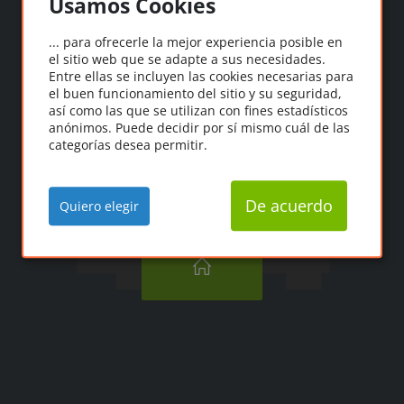
Usamos Cookies
Oooops!
... para ofrecerle la mejor experiencia posible en
el sitio web que se adapte a sus necesidades.
"¡Ooopps! No se ha
Entre ellas se incluyen las cookies necesarias para
podido encontrar la
el buen funcionamiento del sitio y su seguridad,
así como las que se utilizan con fines estadísticos
página que buscas".
anónimos. Puede decidir por sí mismo cuál de las
categorías desea permitir.
De acuerdo
Quiero elegir